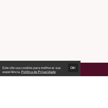
Este site usa cookies para melhorar sua
Ok!
Acesso por 6 meses
experiência.
Política de Privacidade
Estude quando e onde quiser