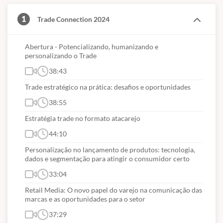
encontrará no curso!
1
Trade Connection 2024
Palestra 1
Abertura - Potencializando, humanizando e
Título: IA - Potencializando, Humanizando e Personalizando o
personalizando o Trade
Trade
38:43
Painelista: Arthur Igreja (Co-founder da AAA Plataforma de
Trade estratégico na prática: desafios e oportunidades
Inovação)
38:55
Palestra 2
Estratégia trade no formato atacarejo
Título: Trade Estratégico na Prática: Desafios e Oportunidades
44:10
Painelistas: Rubens Sant'Anna (fundador da Academia Rubens
Personalização no lançamento de produtos: tecnologia,
Sant'Anna) e Tânia Miné (CEO da Trade Design Consultoria)
dados e segmentação para atingir o consumidor certo
Palestra 3
33:04
Retail Media: O novo papel do varejo na comunicação das
Título: Estratégia Trade no Formato Atacarejo
marcas e as oportunidades para o setor
Painelistas: Caio Cesar Lira (Diretor-geral do Dom Atacadista) e
37:29
Hugo Medeiros (Diretor de Trade Marketing da Coca-Cola FEMSA)